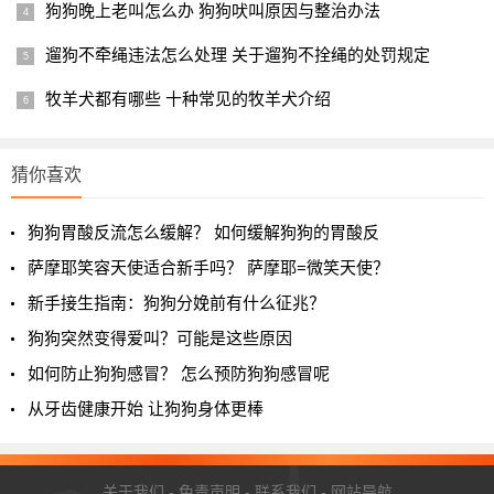
狗狗晚上老叫怎么办 狗狗吠叫原因与整治办法
遛狗不牵绳违法怎么处理 关于遛狗不拴绳的处罚规定
牧羊犬都有哪些 十种常见的牧羊犬介绍
猜你喜欢
狗狗胃酸反流怎么缓解？ 如何缓解狗狗的胃酸反
萨摩耶笑容天使适合新手吗？ 萨摩耶=微笑天使？
新手接生指南：狗狗分娩前有什么征兆？
狗狗突然变得爱叫？可能是这些原因
如何防止狗狗感冒？ 怎么预防狗狗感冒呢
从牙齿健康开始 让狗狗身体更棒
关于我们
-
免责声明
-
联系我们
-
网站导航