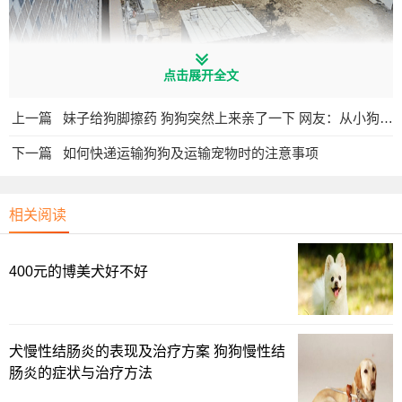
点击展开全文
网友赶紧骑车带它去宠物医院，检查过后发现
狗狗是因为
上一篇
妹子给狗脚擦药 狗狗突然上来亲了一下 网友：从小狗的眼里看到了爱
被蛇咬后又打了针，导致免疫力变低引发了细小
，才会一下
下一篇
如何快递运输狗狗及运输宠物时的注意事项
子变得这么虚弱。
相关阅读
医生对狗狗全力救治，好在住院输液几天后，狗狗的状态
也慢慢变好了。
400元的博美犬好不好
上一页
1
2
3
4
下一页
犬慢性结肠炎的表现及治疗方案 狗狗慢性结
肠炎的症状与治疗方法