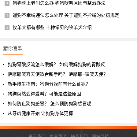
狗狗晚上老叫怎么办 狗狗吠叫原因与整治办法
遛狗不牵绳违法怎么处理 关于遛狗不拴绳的处罚规定
牧羊犬都有哪些 十种常见的牧羊犬介绍
猜你喜欢
狗狗胃酸反流怎么缓解？ 如何缓解狗狗的胃酸反
萨摩耶笑容天使适合新手吗？ 萨摩耶=微笑天使？
新手接生指南：狗狗分娩前有什么征兆？
狗狗突然变得爱叫？可能是这些原因
2.萨摩耶的缺点
如何防止狗狗感冒？ 怎么预防狗狗感冒呢
从牙齿健康开始 让狗狗身体更棒
关于我们
-
免责声明
-
联系我们
-
网站导航