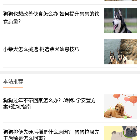
狗狗也想改善伙食怎么办 如何提升狗狗的饮
食质量？
小柴犬怎么挑选 挑选柴犬幼崽技巧
本站推荐
狗狗过年不带回家怎么办？3种科学安置方
案+避坑指南
二、萨摩耶的优缺点
1.萨摩耶的优点
狗狗排便先硬后稀是什么原因？ 狗狗拉屎先
✅颜值高：萨摩耶拥有双层被毛，外层毛发粗硬有光泽，
干后稀是怎么回事？