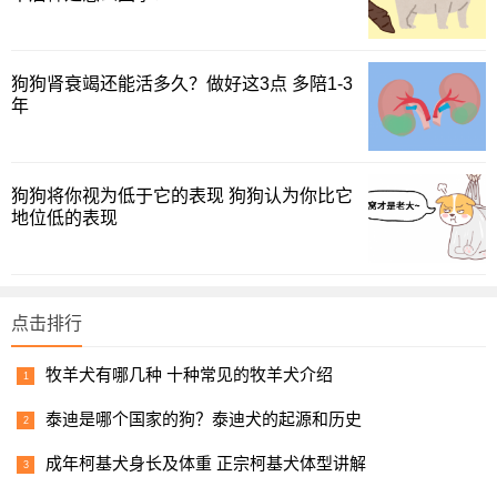
内层柔软浓密，雪白的颜色像小团子一样，走在路上回头率
百分百。更绝的是它的“天使笑容”，自带治愈属性，哪怕心情
再差，看到它的笑脸也能瞬间被治愈。
狗狗肾衰竭还能活多久？做好这3点 多陪1-3
年
✅性格温顺：萨摩耶是典型的伴侣犬，对人极度友好，不
管是主人、家人，还是陌生的小朋友、其他小动物，都能快
速亲近，几乎没有攻击性。
狗狗将你视为低于它的表现 狗狗认为你比它
地位低的表现
✅适应能力强：虽然原产于寒冷的西伯利亚，但经过长期
驯化，它们也能适应温暖的城市环境，只要做好夏季降温措
施，就能顺利度过炎热天气。
点击排行
✅智商高：虽然萨摩耶的智商排名不算靠前，但它们确实
牧羊犬有哪几种 十种常见的牧羊犬介绍
不笨，只要训练得当，能快速学会基础的指令，比如坐下、
握手、随行等，互动性很强。
泰迪是哪个国家的狗？泰迪犬的起源和历史
成年柯基犬身长及体重 正宗柯基犬体型讲解