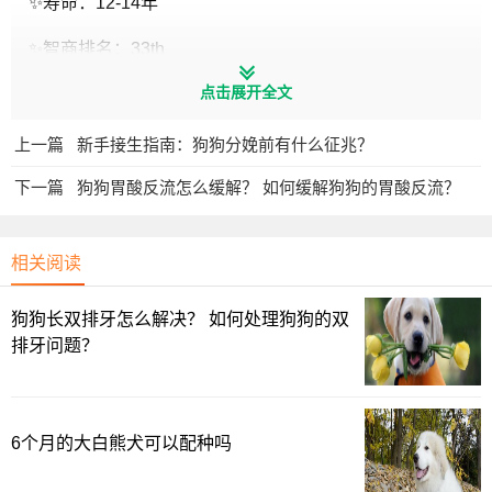
✨寿命：12-14年
✨智商排名：33th
点击展开全文
✨吠叫指数：★★★
✨毛色：白色、浅黄色、奶油色
上一篇
新手接生指南：狗狗分娩前有什么征兆？
下一篇
狗狗胃酸反流怎么缓解？ 如何缓解狗狗的胃酸反流？
萨摩耶起源于17世纪的萨摩耶族（也称为涅涅茨人），这
个游牧民族以驯养驯鹿为生，而萨摩耶犬是帮助它们放牧驯
鹿和拉雪橇的重要伙伴。凭借北极的冰雪屏障，萨摩耶一直
相关阅读
保持着纯正的血统，被认为是最接近犬类原始祖先的现代犬
种之一。
狗狗长双排牙怎么解决？ 如何处理狗狗的双
排牙问题？
19世纪末，萨摩耶犬被英国的Emest Kilburn Scott夫妇带
出了西伯利亚，并于1909年建立了著名的“法宁汉姆”犬舍，
开启了系统性的繁育工作，还制定了首个萨摩耶犬的品种标
6个月的大白熊犬可以配种吗
准。