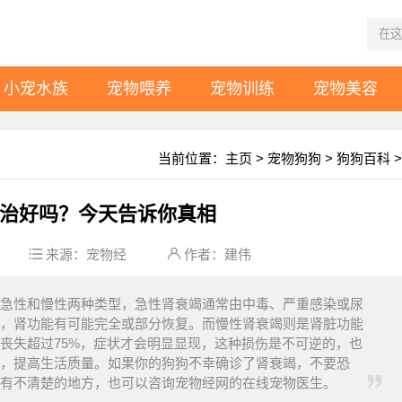
小宠水族
宠物喂养
宠物训练
宠物美容
当前位置：
主页
>
宠物狗狗
>
狗狗百科
>
治好吗？今天告诉你真相
来源：
宠物经
作者：建伟
急性和慢性两种类型，急性肾衰竭通常由中毒、严重感染或尿
，肾功能有可能完全或部分恢复。而慢性肾衰竭则是肾脏功能
丧失超过75%，症状才会明显显现，这种损伤是不可逆的，也
，提高生活质量。如果你的狗狗不幸确诊了肾衰竭，不要恐
有不清楚的地方，也可以咨询宠物经网的在线宠物医生。