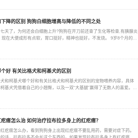
下降的区别 狗狗白细胞增高与降低的不同之处
七天了，为何还会白细胞上升?狗狗在开刀前还查了生化等检查,有胰腺炎
，现在大便成形有点软，胃口挺好，精神也挺好，不发烧。 9岁8个月的雪
个好 有关比格犬和柯基犬的区别
格犬和柯基犬哪个好和有关比格犬和柯基犬的区别的宠物喂养内容，具体
柯基犬凭借着自己的小翘臀，以及一双“大基腿”赢得了无数人的喜爱。而
疙瘩怎么治 如何治疗拉布拉多身上的红疙瘩？
有红疙瘩怎么办，看到狗狗身上出现红疙瘩不要乱用药，需要对症下药。
生的话，拉布拉多不会长这个东西的。如果发现拉布拉多身上有红疙瘩一