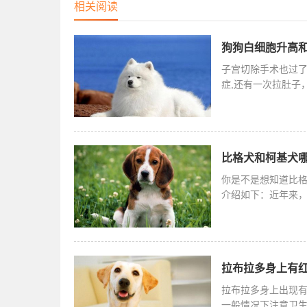
相关阅读
狗狗白细胞升高和
子宫切除手术也过了
症,还有一次拉肚子
纳瑞，母
比格犬和柯基犬哪
你是不是想知道比
介绍如下：近年来，
比格犬
拉布拉多身上有红
拉布拉多身上出现
一般情况下注意卫