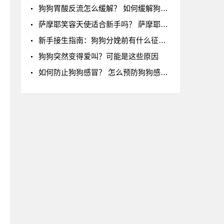
狗狗胃酸反流怎么缓解？ 如何缓解狗狗的胃酸反
萨摩耶笑容天使适合新手吗？ 萨摩耶=微笑天使？
新手接生指南：狗狗分娩前有什么征兆？
狗狗突然变得爱叫？可能是这些原因
如何防止狗狗感冒？ 怎么预防狗狗感冒呢