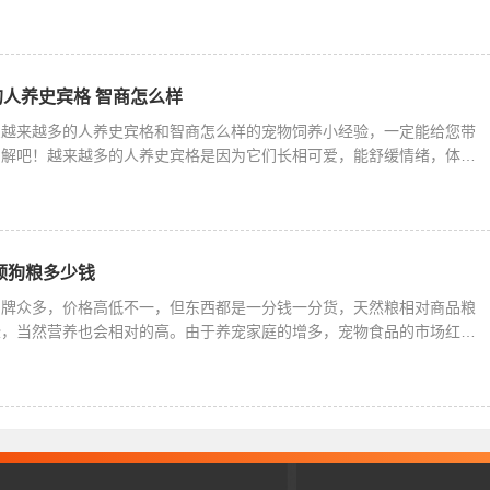
人养史宾格 智商怎么样
么越来越多的人养史宾格和智商怎么样的宠物饲养小经验，一定能给您带
了解吧！越来越多的人养史宾格是因为它们长相可爱，能舒缓情绪，体质
顿狗粮多少钱
品牌众多，价格高低不一，但东西都是一分钱一分货，天然粮相对商品粮
些，当然营养也会相对的高。由于养宠家庭的增多，宠物食品的市场红利