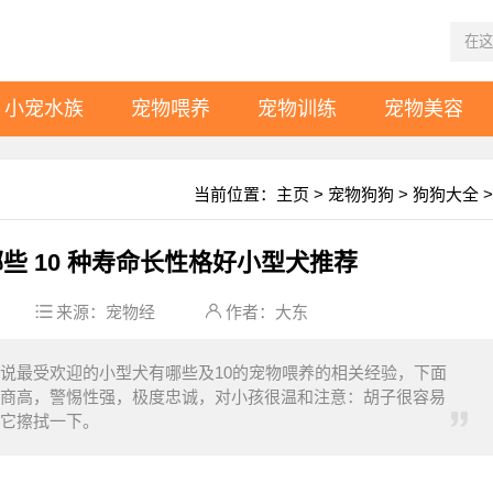
小宠水族
宠物喂养
宠物训练
宠物美容
当前位置：
主页
>
宠物狗狗
>
狗狗大全
>
些 10 种寿命长性格好小型犬推荐
来源：
宠物经
作者：大东
说最受欢迎的小型犬有哪些及10的宠物喂养的相关经验，下面
：智商高，警惕性强，极度忠诚，对小孩很温和注意：胡子很容易
它擦拭一下。