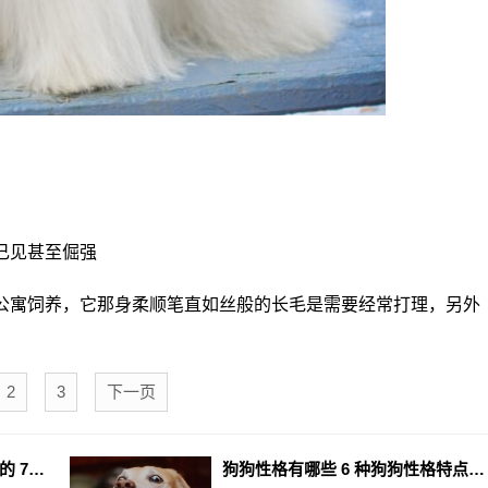
己见甚至倔强
公寓饲养，它那身柔顺笔直如丝般的长毛是需要经常打理，另外
2
3
下一页
养狗首选什么品种 干净体味轻的 7 种狗狗分享
狗狗性格有哪些 6 种狗狗性格特点解析