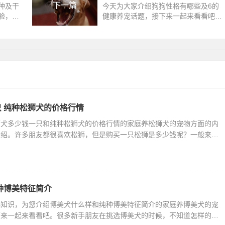
下一篇
种及干
今天为大家介绍狗狗性格有哪些及6的
验，下
健康养宠话题，接下来一起来看看吧。
有体味
在饲养狗狗的时候，相信宠主们都有发
原来有
现，其实每一只狗狗都有不同的性格
吧，
 纯种松狮犬的价格行情
狮犬多少钱一只和纯种松狮犬的价格行情的家庭养松狮犬的宠物方面的内
介绍。许多朋友都很喜欢松狮，但是购买一只松狮是多少钱呢？一般来说
种博美特征简介
小知识，为您介绍博美犬什么样和纯种博美特征简介的家庭养博美犬的宠
下来一起来看看吧。很多新手朋友在挑选博美犬的时候，不知道怎样的狗