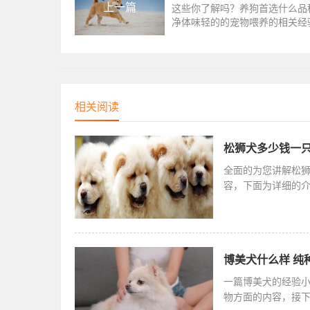
上一篇
这些你了解吗？养狗首选什么品
净体味轻的的宠物喂养的相关经
面来一起了解一下吧。狗狗都是
的，很多人养了狗后才知道狗狗
相关阅读
松狮犬多少钱一只
全面的为您讲解松
容，下面为详细的
普通松狮价
博美犬什么样 纯
一篇博美犬的经验
物方面的内容，接