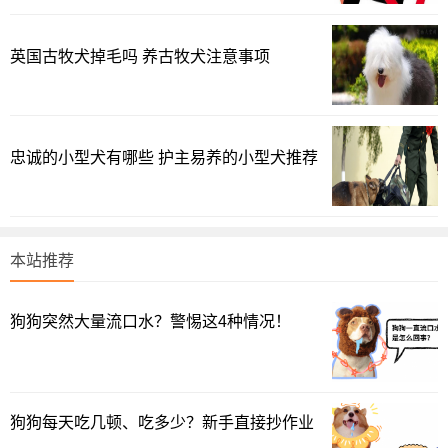
英国古牧犬掉毛吗 养古牧犬注意事项
忠诚的小型犬有哪些 护主易养的小型犬推荐
本站推荐
牛油果
牛油果中含有一种叫“Persin”的物质，这种物质对狗狗身体
狗狗突然大量流口水？警惕这4种情况！
是有害的，狗狗吃了有可能会呕吐，严重时会窒息，甚至导
致结肠阻塞。
1
2
3
4
下一页
狗狗每天吃几顿、吃多少？新手直接抄作业