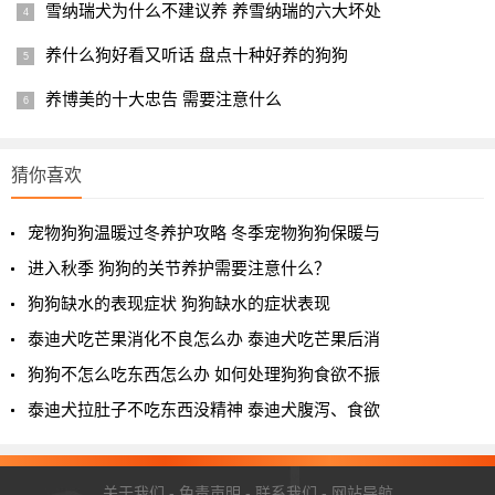
雪纳瑞犬为什么不建议养 养雪纳瑞的六大坏处
养什么狗好看又听话 盘点十种好养的狗狗
养博美的十大忠告 需要注意什么
猜你喜欢
宠物狗狗温暖过冬养护攻略 冬季宠物狗狗保暖与
进入秋季 狗狗的关节养护需要注意什么？
狗狗缺水的表现症状 狗狗缺水的症状表现
泰迪犬吃芒果消化不良怎么办 泰迪犬吃芒果后消
狗狗不怎么吃东西怎么办 如何处理狗狗食欲不振
泰迪犬拉肚子不吃东西没精神 泰迪犬腹泻、食欲
关于我们
-
免责声明
-
联系我们
-
网站导航