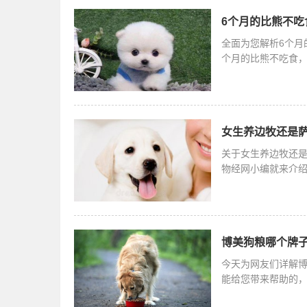
6个月的比熊不吃
全面为您解析6个月
个月的比熊不吃食
时饲养狗狗
女生养边牧还是萨
关于女生养边牧还
物经网小编就来介
今天笔者要
博美狗粮哪个牌子
今天为网友们详解
能给您带来帮助的
主要的营养