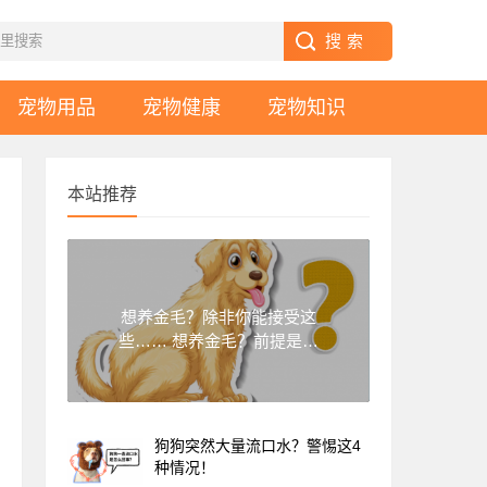
宠物用品
宠物健康
宠物知识
本站推荐
想养金毛？除非你能接受这
些…… 想养金毛？前提是你
要能接受
狗狗突然大量流口水？警惕这4
种情况！