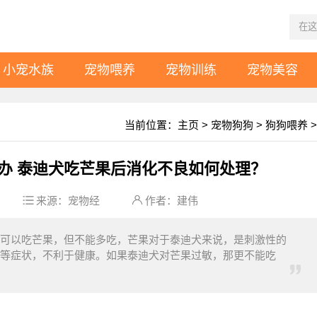
小宠水族
宠物喂养
宠物训练
宠物美容
当前位置：
主页
>
宠物狗狗
>
狗狗喂养
>
办 泰迪犬吃芒果后消化不良如何处理？
来源：
宠物经
作者：建伟
可以吃芒果，但不能多吃，芒果对于泰迪犬来说，是刺激性的
等症状，不利于健康。如果泰迪犬对芒果过敏，那更不能吃