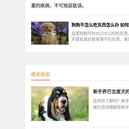
重的疾病，不可拖延耽误。
上一篇
自家狗狗平时大口大口的吃东西
天莫名其妙就变得不吃东西，表
有吃的欲望，甚至还有消瘦的情
么铲屎官们要注意了，是不是平
相关阅读
新手养巴吉度犬的
这些你了解吗？新
编为您详细解答新
少遛一次，