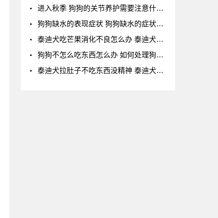
进入秋季 狗狗的关节养护需要注意什么？
狗狗缺水的表现症状 狗狗缺水的症状表现
泰迪犬吃芒果消化不良怎么办 泰迪犬吃芒果后消
狗狗不怎么吃东西怎么办 如何处理狗狗食欲不振
泰迪犬拉肚子不吃东西没精神 泰迪犬腹泻、食欲