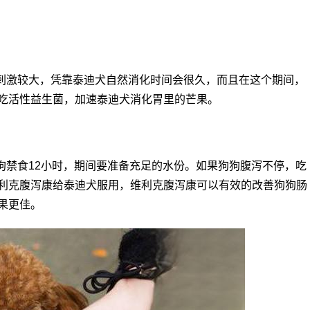
刺激较大，凭靠泰迪犬自然消化时间会很久，而且在这个期间，
吃活性益生菌，加速泰迪犬消化胃里的芒果。
狗禁食12小时，期间要准备充足的水份。如果狗狗腹泻不停，吃
利克腹泻康给泰迪犬服用，维利克腹泻康可以有效的改善狗狗肠
果更佳。