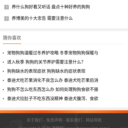
毒的后果，这点也需要铲屎官们注意，并且家中人吃的食
养什么狗好看又听话 盘点十种好养的狗狗
物，最好也不要给狗狗随便乱吃，因为小狗的肠胃也是非常
脆弱的，一旦乱吃了，就能够引起一系列的肠胃问题。
养博美的十大忠告 需要注意什么
以上就是哈士奇幼犬吃什么及其关于哈士奇的喂养注意事
项的详细介绍，您了解了吗？
猜你喜欢
宠物狗狗温暖过冬养护攻略 冬季宠物狗狗保暖与
进入秋季 狗狗的关节养护需要注意什么？
狗狗缺水的表现症状 狗狗缺水的症状表现
泰迪犬吃芒果消化不良怎么办 泰迪犬吃芒果后消
狗狗不怎么吃东西怎么办 如何处理狗狗食欲不振
泰迪犬拉肚子不吃东西没精神 泰迪犬腹泻、食欲
关于我们
-
免责声明
-
联系我们
-
网站导航