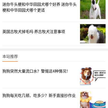
的给它们进行驱虫，并且是内外都需要驱，很多人觉得幼犬
迷你牛头梗和中华田园犬哪个好养 迷你牛头
没必要驱虫，这个想法是非常错误的，幼犬的体内更容易有
梗和中华田园犬哪个更适
寄生虫，因为它们的体质比较弱，所以相对而言抵抗力也
低。
英国古牧犬掉毛吗 养古牧犬注意事项
3.关于疫苗
本站推荐
狗狗突然大量流口水？警惕这4种情况！
狗狗每天吃几顿、吃多少？新手直接抄作业
小哈士奇在幼犬时期，它们体内的免疫系统是没有完全发
育的，所以它们不能够很好的抵抗疾病，所以四个月以后就