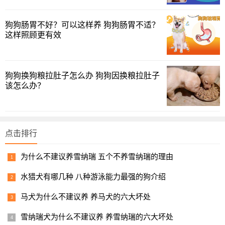
需要给小哈士奇接种疫苗了，这样可以建立起狗狗体内的免
疫系统，让狗狗更好的对抗疾病，从而减少疾病的发生，疫
狗狗肠胃不好？可以这样养 狗狗肠胃不适？
苗是每年都需要打的，这一点铲屎官们也需要注意。
这样照顾更有效
4.营造安全的家居环境
狗狗换狗粮拉肚子怎么办 狗狗因换粮拉肚子
该怎么办？
点击排行
为什么不建议养雪纳瑞 五个不养雪纳瑞的理由
水猎犬有哪几种 八种游泳能力最强的狗介绍
把狗狗接到家中来以后，就需要给它们营造一个安全的生
马犬为什么不建议养 养马犬的六大坏处
活环境，因为狗狗是比较贪吃的，家中养的植物大多都是对
狗狗有害的，如果它们不小心误食的话，就能够引起食物中
雪纳瑞犬为什么不建议养 养雪纳瑞的六大坏处