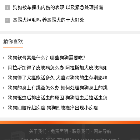
狗狗被车撞出内伤的表现 以及紧急处理指南
恶霸犬掉毛吗 养恶霸犬的十大好处
猜你喜欢
狗狗软骨素是什么？哪些狗狗需要吃？
阿拉斯加得了皮肤病怎么办 阿拉斯加犬皮肤病如
狗狗得了犬瘟能活多久 犬瘟对狗狗的生存期影响
狗狗的身上有跳蚤怎么办 如何处理狗狗身上的跳
狗狗驱虫后排出活虫的原因 狗狗驱虫后拉活虫怎
狗狗四肢痒起疙瘩 狗狗四肢瘙痒出现小疙瘩
关于我们
-
免责声明
-
联系我们
-
网站导航