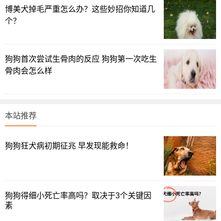
博美犬掉毛严重怎么办？这些妙招你知道几
个？
结语：你第一次养狗，养的是什么品种？
好养吗？欢迎分享！
狗狗首次尝试生骨肉的反应 狗狗第一次吃生
以上www.chongwujing.com带来的什么狗最干净最好养及
骨肉会怎么样
其适合家养不掉毛的狗狗排行的详细内容了，希望能给您在
喂养狗狗的上带来帮助！
本站推荐
上一页
1
2
3
4
下一篇
狗狗狂犬病初期征兆 早发现能救命！
狗狗得细小死亡率高吗？取决于3个关键因
素