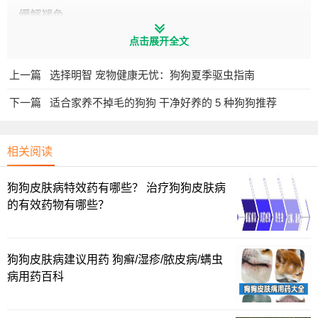
缓解褪色
点击展开全文
喂点美毛产品，比如
卵磷脂
等，可以给毛发提供更丰富的营养，
并且帮助美毛固色；洗澡一月不要超过四次，冬天可以隔得久一
上一篇
选择明智 宠物健康无忧：狗狗夏季驱虫指南
些再洗澡；要用狗狗
专门的沐浴露或者香波
，洗完澡必须要立刻
吹干毛发；每天早晚
梳毛
各五分钟，帮助去除毛发上的污垢和寄
下一篇
适合家养不掉毛的狗狗 干净好养的 5 种狗狗推荐
生虫；饮食上一定要清淡，主食狗粮也可以选择一款
美毛狗粮
，
在补充营养的同时也能够帮助美毛每天出去
晒晒太阳
，阳光可以
帮助促进钙质吸收，对毛发也有好处
相关阅读
狗狗皮肤病特效药有哪些？ 治疗狗狗皮肤病
的有效药物有哪些？
狗狗皮肤病建议用药 狗癣/湿疹/脓皮病/螨虫
病用药百科