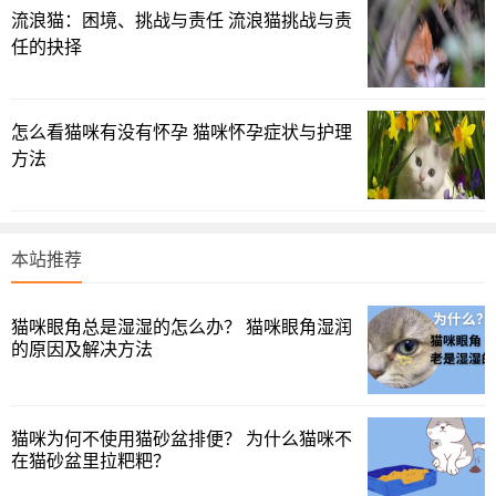
流浪猫：困境、挑战与责任 流浪猫挑战与责
猫咪拉肚子拉稀图
任的抉择
二、猫拉肚子治疗方法
1、感冒着凉引起的拉肚子，先治好感冒，可以使用感诺宁
怎么看猫咪有没有怀孕 猫咪怀孕症状与护理
治疗，拉肚子可以吃维利克；
方法
2、应急反应导致的拉肚子，需要宠主缓解猫咪情绪，安抚
它，就不会腹泻了；
本站推荐
3、消化不良，宠主要把猫咪禁食一天，但要保证饮用水即
可 ；
猫咪眼角总是湿湿的怎么办？ 猫咪眼角湿润
的原因及解决方法
4、寄生虫引起的需要驱虫，可以用普拿杜驱虫，如果驱虫
后还腹泻就吃维利克；
5、猫和白开水可以有效避免饮用水拉肚子；
猫咪为何不使用猫砂盆排便？ 为什么猫咪不
在猫砂盆里拉粑粑？
6、肠道菌群紊乱可以使用活性益生菌，调养修复肠胃即