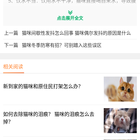
5、饮水不当：饮用水不干净，猫咪直接喝自来水，导致腹
泻；
点击展开全文
6、肠道菌群紊乱：除了拉肚子之外没有其他症状，饮食无
问题，那就是肠道菌群紊乱了
上一篇
猫咪间歇性发抖怎么回事 猫咪偶尔发抖的原因是什么
下一篇
猫咪冬季防寒有招？可别踏入这些误区
相关阅读
新到家的猫咪和原住民打架怎么办？
如何去除猫咪的泪痕？ 猫咪的泪痕怎么去
掉？