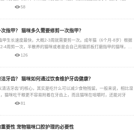
58
次指甲？ 猫咪多久需要修剪一次指甲？
的指甲生长速度最快，大概2-3周就需要剪一次。成年猫（6个月-8岁）根据
2-4周剪一次，半散养的猫咪或者是会自己用猫抓板打磨指甲的猫咪，可
126
洁牙齿？ 猫咪如何通过饮食维护牙齿健康？
以清洁牙齿”的核心，其实是吃什么可以减少食物残留。一般来说，相比湿
粮，猫咪吃干粮更不容易附着在牙齿上，而且猫咪在咀嚼时，还能对牙
81
重要性 宠物猫咪口腔护理的必要性