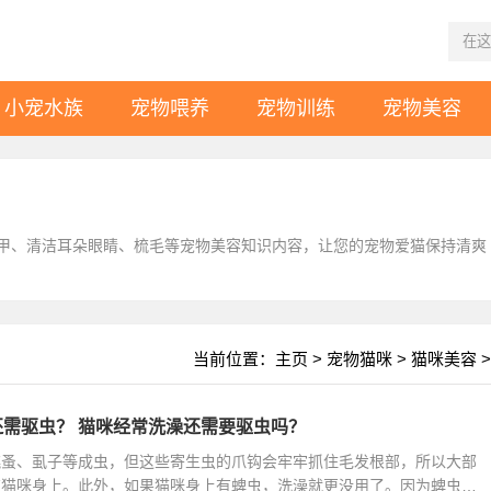
小宠水族
宠物喂养
宠物训练
宠物美容
甲、清洁耳朵眼睛、梳毛等宠物美容知识内容，让您的宠物爱猫保持清爽
当前位置：
主页
>
宠物猫咪
>
猫咪美容
>
需驱虫？ 猫咪经常洗澡还需要驱虫吗？
跳蚤、虱子等成虫，但这些寄生虫的爪钩会牢牢抓住毛发根部，所以大部
在猫咪身上。此外，如果猫咪身上有蜱虫，洗澡就更没用了。因为蜱虫的