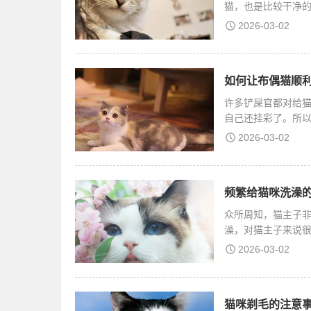
猫，也是比较干净
澡，
2026-03-02
如何让布偶猫顺利
许多铲屎官都对给
自己还挂彩了。所
要
2026-03-02
频繁给猫咪洗澡的
众所周知，猫主子
澡，对猫主子来说
2026-03-02
猫咪剃毛的注意事