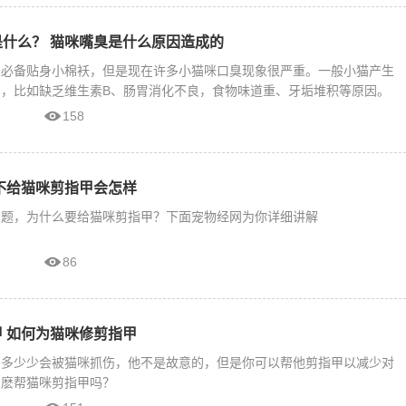
什么？ 猫咪嘴臭是什么原因造成的
人必备贴身小棉袄，但是现在许多小猫咪口臭现象很严重。一般小猫产生
，比如缺乏维生素B、肠胃消化不良，食物味道重、牙垢堆积等原因。
158
不给猫咪剪指甲会怎样
问题，为什么要给猫咪剪指甲？下面宠物经网为你详细讲解
86
 如何为猫咪修剪指甲
多多少少会被猫咪抓伤，他不是故意的，但是你可以帮他剪指甲以减少对
怎麽帮猫咪剪指甲吗？