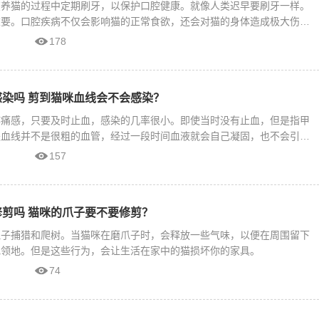
在养猫的过程中定期刷牙，以保护口腔健康。就像人类迟早要刷牙一样。
重要。口腔疾病不仅会影响猫的正常食欲，还会对猫的身体造成极大伤
178
染吗 剪到猫咪血线会不会感染？
疼痛感，只要及时止血，感染的几率很小。即使当时没有止血，但是指甲
是血线并不是很粗的血管，经过一段时间血液就会自己凝固，也不会引起
157
剪吗 猫咪的爪子要不要修剪？
爪子捕猎和爬树。当猫咪在磨爪子时，会释放一些气味，以便在周围留下
记领地。但是这些行为，会让生活在家中的猫损坏你的家具。
74