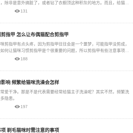
的，除非是意外搞脏了，或者钻了衣橱顶这种积灰的地方。而且，给猫洗
131
剪指甲 怎么让布偶猫配合剪指甲
猫咪剪指甲有点头疼，因为剪指甲往往会是一个噩梦，可能指甲没剪成，
以如何让猫咪习惯剪指甲是个很重要的问题，所以剪指甲有些注意事项和
188
影响 频繁给猫咪洗澡会怎样
非常爱干净。那是不是代表需要经常给猫主子洗澡呢？其实不然，频繁洗
很多隐患。
197
项 剃毛猫咪时需注意的事项