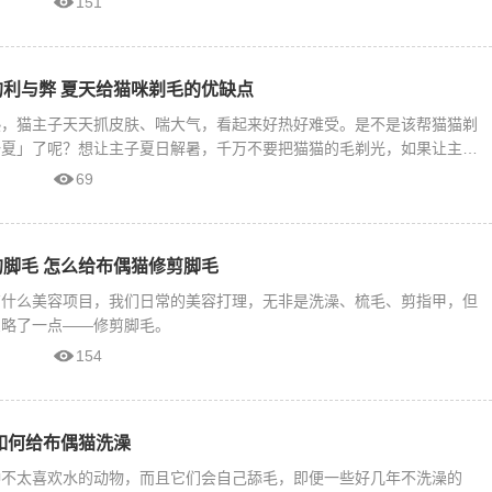
151
利与弊 夏天给猫咪剃毛的优缺点
热，猫主子天天抓皮肤、喘大气，看起来好热好难受。是不是该帮猫猫剃
一夏」了呢？想让主子夏日解暑，千万不要把猫猫的毛剃光，如果让主子
69
脚毛 怎么给布偶猫修剪脚毛
有什么美容项目，我们日常的美容打理，无非是洗澡、梳毛、剪指甲，但
忽略了一点——修剪脚毛。
154
如何给布偶猫洗澡
种不太喜欢水的动物，而且它们会自己舔毛，即便一些好几年不洗澡的