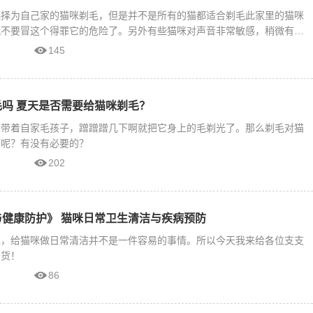
选择为自己家的猫咪剃毛，但是并不是所有的猫都适合剃毛此家里的猫咪
就不要冒这个得罪它的危险了。另外有些猫咪对声音非常敏感，稍微有点
145
吗 夏天是否需要给猫咪剃毛？
长带着自家毛孩子，蹭蹭蹭几下啊就把它身上的毛剃光了。那么剃毛对猫
坏呢？有没有必要的？
202
健康防护》 猫咪日常卫生清洁与疾病预防
说，给猫咪做日常清洁并不是一件容易的事情。所以今天我来给各位支支
干货！
86