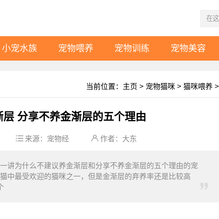
小宠水族
宠物喂养
宠物训练
宠物美容
当前位置：
主页
>
宠物猫咪
>
猫咪喂养
>
渐层 分享不养金渐层的五个理由
来源：
宠物经
作者：大东
一讲为什么不建议养金渐层和分享不养金渐层的五个理由的宠
猫中最受欢迎的猫咪之一，但是金渐层的弃养率还是比较高
个