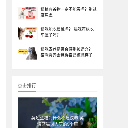
猫粮有谷物一定不能买吗？别过
度焦虑
猫咪能吃樱桃吗？ 猫咪可以吃
车厘子吗？
猫咪寄养是否会感到被遗弃？
猫咪寄养会觉得自己被抛弃了
吗？
点击排行
英短蓝猫为什么不建议养 英
短蓝猫讨人厌的5个原