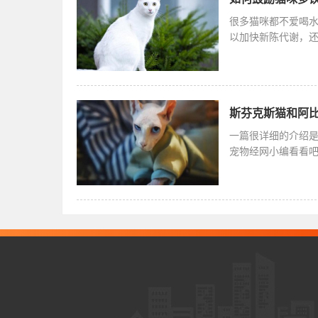
很多猫咪都不爱喝
以加快新陈代谢，
染发炎，但
斯芬克斯猫和阿比
一篇很详细的介绍
宠物经网小编看看
强健。斯芬