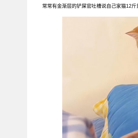
常常有金渐层的铲屎官吐槽说自己家猫12斤重