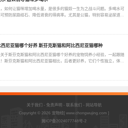
水，如何让猫咪增加喝水量，是很多的猫奴一生为之战斗问题。多喝水可
还可预防尿路结石、降低肾衰的得病率。尤其是公猫，特别容易泌尿道感
西尼亚猫哪个好养 斯芬克斯猫和阿比西尼亚猫哪种
是关于斯芬克斯猫和阿比西尼亚猫哪个好养的宠物饲养小经验，一起跟随
吧！斯芬克斯猫和阿比西尼亚猫相比，后者更好养，它们个性独立，体质
关于我们
-
免责声明
-
联系我们
-
网站导航
Copyright © 2026
宠物经
[ www.chongwujing.com ]
冀ICP备2024077748号-2