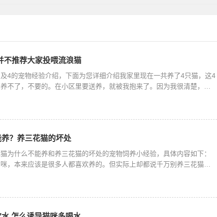
好，可以根
我 并不推荐大家投喂流浪猫
及4的宠物经验介绍，下面为您详细介绍我家里现在一共养了4只猫，这4
人养不了，不要的。在小区里要送养，就被我抱来了。因为我很清楚，当
能养？养三花猫的坏处
花猫为什么不能养和养三花猫的坏处的宠物饲养小经验，具体内容如下：
猫咪，本来应该是很多人都喜欢养的。但实际上却都说千万别养三花猫，
水 怎么诱导猫咪多喝水