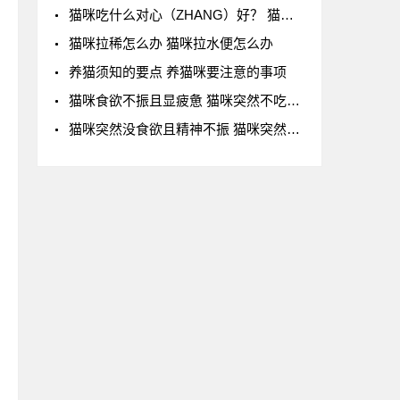
猫咪吃什么对心（ZHANG）好？ 猫咪的心（ZHANG）健
猫咪拉稀怎么办 猫咪拉水便怎么办
养猫须知的要点 养猫咪要注意的事项
猫咪食欲不振且显疲惫 猫咪突然不吃东西还没有
猫咪突然没食欲且精神不振 猫咪突然不吃东西还