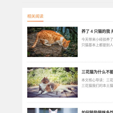
好，也都
相关阅读
养了 4 只猫的
今天带来小经验养了
只猫基本上都是别
业主要搬家
三花猫为什么不
本文核心导读：三
三花猫我们的本土
这是为什么
如何鼓励猫咪多饮