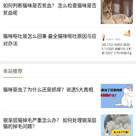
如何判断猫咪是否贫血？ 怎么检查猫咪是否
2.细菌或真菌感染
贫血呢
如果猫咪的免疫系统较弱或者耳朵环境过于潮湿，细菌或
真菌就可能趁机繁殖，引起感染。这类感染通常伴有异味、
猫咪呕吐是怎么回事 最全猫咪呕吐原因与应
红肿以及分泌物。
对办法
3.过敏反应
有些猫咪对部分食物或环境因素（如花粉、尘螨等）过
本站推荐
敏，这些过敏反应也可能导致耳朵产生过多的分泌物。
4.外伤
猫咪驱虫了为什么还是抓痒？说透5大真相
猫咪在玩耍或者与其他动物争斗时可能会受伤，外伤也会
出现感染化脓的情况。
银渐层猫掉毛严重怎么办？ 如何处理银渐层
猫的掉毛问题？