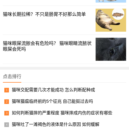
猫咪长期拉稀？不只是肠胃不好那么简单
猫咪眼屎流脓会有危险吗？ 猫咪眼睛流脓状
眼屎会死吗
点击排行
二、猫咪耳朵流脓该怎么办？
猫咪交配需要几次才能成功 怎么判断配种成
针对这种情况，可以考虑先进行以下处理：
猫咪猫瘟临终前的5个征兆 自己能挺过去吗
首先，用镊子夹住无菌脱脂棉球，蘸取适量碘伏，擦拭掉
如何判断猫摔的严重程度 猫咪摔成内伤的症状有哪些
猫咪耳朵表面的脓液。注意不要用棉球或棉球插入猫咪的耳
朵深处，以免损伤耳膜或将脏东西推进去，造成更严重的感
猫咪吐了一滩褐色的液体是什么原因 如何缓解