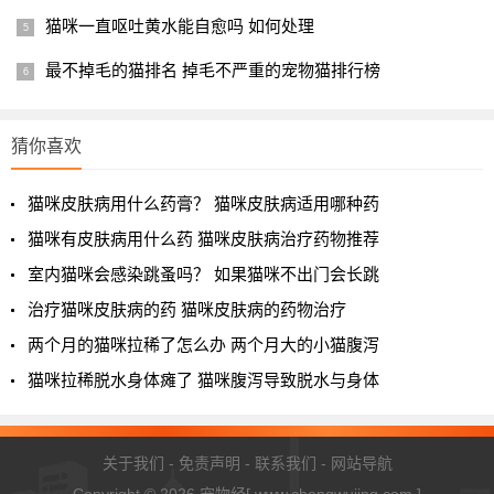
染。
猫咪一直呕吐黄水能自愈吗 如何处理
其次，往猫咪的耳朵里滴入适量的
尔加分（宠物耳部护理
最不掉毛的猫排名 掉毛不严重的宠物猫排行榜
液）
，然后轻轻按揉猫咪的耳朵根部，持续1~2分钟，等耳垢
被充分融化后，松开猫咪的头，等它将多余的洗耳液和脏东
西甩出来，再用棉球擦拭干净。
猜你喜欢
最后，往猫咪的耳朵里滴入
尔滴克（氟苯尼考甲硝唑滴耳
猫咪皮肤病用什么药膏？ 猫咪皮肤病适用哪种药
液）
，每日1次，连续7~10日，后续再根据脓液的分泌情况
猫咪有皮肤病用什么药 猫咪皮肤病治疗药物推荐
调整使用频率。
室内猫咪会感染跳蚤吗？ 如果猫咪不出门会长跳
治疗猫咪皮肤病的药 猫咪皮肤病的药物治疗
两个月的猫咪拉稀了怎么办 两个月大的小猫腹泻
猫咪拉稀脱水身体瘫了 猫咪腹泻导致脱水与身体
关于我们
-
免责声明
-
联系我们
-
网站导航