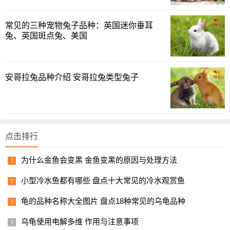
常见的三种宠物兔子品种：英国迷你垂耳
兔、英国斑点兔、美国
无节制的催促生长丶带色素的饲料，是第二个不建议大家
安哥拉兔品种介绍 安哥拉兔类型兔子
食用观赏鱼的原因
咱们拿锦鲤来做例子，一条渔场出来的 50CM 的锦鲤论其
成长期也就是 2 年左右，而在自然环境下一条鲤鱼长这么大
点击排行
则需要最少五年时间才行。
你可以想象一下渔场是怎么喂养
出来的！
为什么金鱼会变黑 金鱼变黑的原因与处理方法
我之前有一次在锦鲤生长季节去过渔场，他们一天喂食的
小型冷水鱼都有哪些 盘点十大常见的冷水观赏鱼
次数是 6 次。而锦鲤能长这么大，和喂食的饲料和频率有离
龟的品种名称大全图片 盘点18种常见的乌龟品种
不开的关系，高蛋白的饲料导致的也就是观赏鱼的营养过
剩。而补充各种营养以及提升体质的维生素还有上面所提过
乌龟使用电解多维 作用与注意事项
的各种药物，几乎都是观赏鱼经常使用的。