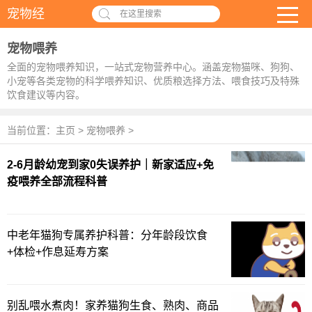
宠物经
在这里搜索
宠物喂养
全面的宠物喂养知识，一站式宠物营养中心。涵盖宠物猫咪、狗狗、
小宠等各类宠物的科学喂养知识、优质粮选择方法、喂食技巧及特殊
饮食建议等内容。
当前位置：
主页
>
宠物喂养
>
2-6月龄幼宠到家0失误养护｜新家适应+免
疫喂养全部流程科普
中老年猫狗专属养护科普：分年龄段饮食
+体检+作息延寿方案
别乱喂水煮肉！家养猫狗生食、熟肉、商品