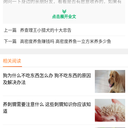
询问一下身边的亲朋好友，看看是否有愿意收养的，如果有
喜欢动物的亲友，可以转赠给他们，身边的人比较知根知
点击展开全文
底，把狗狗交给他们也比较放心。而且之后若是想念狗狗
了，想去探望也比较方便。
上一篇
养查理王小猎犬的十大忠告
3、网络平台找领养
下一篇
高密度养鱼赚钱吗 高密度养鱼一立方米养多少鱼
喜欢狗狗的人不少，如果身边没有人想养，我们还可以在
朋友圈、微博、抖音等网络平台发布领养信息，为狗狗寻找
相关阅读
一个新主人，注意一定要选择靠谱负责任一些的，狗狗将来
的生活会比较有保障。
狗为什么不吃东西怎么办 狗不吃东西的原因
及解决办法
4、售卖
若是实在找不到人领养，我们还可以把狗狗标价，送到宠
养刺猬需要注意什么 这些刺猬知识你应该知
物店进行售卖，或者也可以卖给其他喜欢狗狗的人。其实这
道
种方式有一个好处，就是需要支付一定金钱得到的，他是真
正地爱狗，也会更加珍惜，狗狗将来会生活得很好。