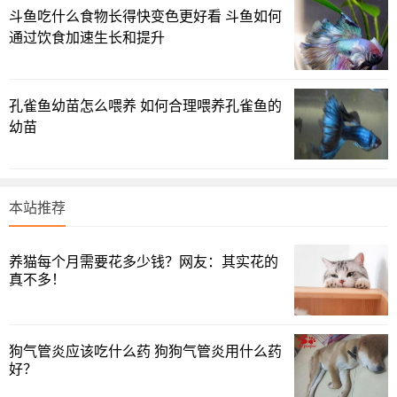
斗鱼吃什么食物长得快变色更好看 斗鱼如何
上述就是巴吉度不想养了怎么办的全部内容，供您全面了
通过饮食加速生长和提升
解参考！
孔雀鱼幼苗怎么喂养 如何合理喂养孔雀鱼的
幼苗
本站推荐
养猫每个月需要花多少钱？网友：其实花的
真不多！
狗气管炎应该吃什么药 狗狗气管炎用什么药
好？