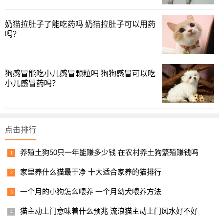
奶猫拉肚子了能吃药吗 奶猫拉肚子可以用药
吗？
比如说水霉病，我的金鱼得过，有治好的，有治死的，炸
鳞也是、打粉也是，腹水病更是如此。
狗感冒能吃小儿感冒颗粒吗 狗狗感冒可以吃
小儿感冒药吗？
因为即使单一的疾病，还有不同的病因，我们本来就不该
眼高手低地认为，人家不想养什么鱼，那就是水平太逊，也
不是养了什么高档鱼，一定就水平很高。
点击排行
同时，我们也不能认为，某些轻微的水霉、腹水病，一治
养殖土狗50只一年能赚多少钱 在农村养土狗繁殖赚钱吗
就好，那一定就是高手，为什么呢？
家里养什么猫最干净 十大适合家养的猫排行
因为很多轻微的疾病，即使不去治疗，不去下药，反而它
好得更快，最终的原因，还是源于主人的精确判断和观赏鱼
一个月的小狗怎么喂养 一个月幼犬喂养方法
的体质问题。
猫主动上门意味着什么预兆 流浪猫主动上门风水好不好