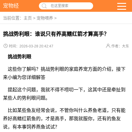
宠物经
在这里搜索
当前位置：
主页
>
宠物喂养
>
挑战势利眼：谁说只有养高鳍红箭才算高手？
时间：2026-03-28 20:42:47
作者：大东
挑战势利眼
这些你了解吗？挑战势利眼的家庭养宠方面的介绍，接下
来小编为您详细解答
提起这个问题，我就不得不唠叨一下，这其中还是牵扯到
某些人的势利眼问题。
比如某些鱼友经常会说，不管你叫什么养鱼老道，只有能
养好高鳍红箭鱼的，才是高手，那我就服你，还有的鱼友
说，有本事饲养燕鱼试试？