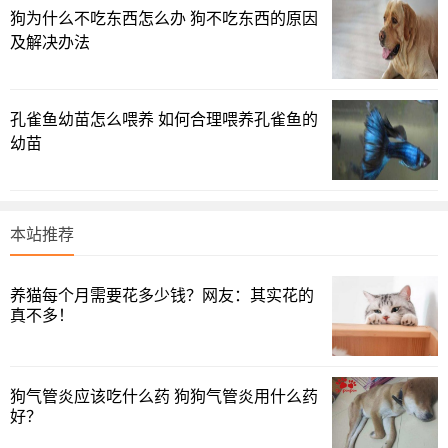
狗为什么不吃东西怎么办 狗不吃东西的原因
网上啊，经常有某些大咖，说是某种观赏鱼的疾病，在新
及解决办法
手眼里看似很难缠、很难缠的病，也都能治好了。
事实上呢？
孔雀鱼幼苗怎么喂养 如何合理喂养孔雀鱼的
观赏鱼的各种疾病，都是有轻有重的，很多非常严重的疾
幼苗
病治疗，如果没有一个对于自己观赏鱼的很深层次的了解，
那是根本治不好的，死鱼很正常，谁也不能避免。
本站推荐
养猫每个月需要花多少钱？网友：其实花的
真不多！
狗气管炎应该吃什么药 狗狗气管炎用什么药
好？