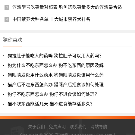
不是说，今天治好了这种鱼病，他就是高手，明天要是把
浮漂型号吃铅量对照表 钓鱼选吃铅量多大的浮漂最合适
鱼给治死了，那就是垃圾，哪能这么看问题呢？
中国禁养犬种名单 十大城市禁养犬排名
我们再说魂斗罗，腹水已经痊愈，肠炎尚需时日，估计会
快了
猜你喜欢
我们回头再说魂斗罗，之前的腹水啥样，相信大家也都看
到了，应该是很严重、很严重了。
狗拉肚子能吃人的药吗 狗拉肚子可以用人药吗？
狗为什么不吃东西怎么办 狗不吃东西的原因及解
狗眼睛发炎用什么药水 狗狗眼睛发炎该用什么药
猫产后不吃东西怎么办 猫咪产后拒食该如何处理
狗仔不吃东西怎么办 狗仔不进食该如何处理？
猫不吃东西能活几天 猫不进食能存活多久？
关于我们
-
免责声明
-
联系我们
-
网站导航