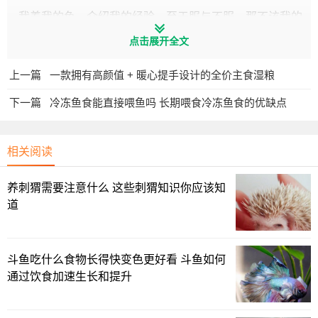
我养我的鱼，介绍我的经验，至于服与不服，那不该我的
事吧？
点击展开全文
哦，你不是说能养好高鳍红箭，就是高手吗？对不起，我
上一篇
一款拥有高颜值 + 暖心提手设计的全价主食湿粮
还就不养了，我全部送给老邹大叔了，连新买的、刚到家的
下一篇
冷冻鱼食能直接喂鱼吗 长期喂食冷冻鱼食的优缺点
小鱼，我也送走，哈哈，我让你看都看不见，咱就这么个
色。
相关阅读
之所以不养燕鱼，那是因为我这里的水质不行，所以才不
养，这个应该是我爱养啥，就养啥吧？
养刺猬需要注意什么 这些刺猬知识你应该知
道
更有鱼友说，只要能治好观赏鱼的腹水病，那就一定是高
手。
我们看问题，不是这么看的。
斗鱼吃什么食物长得快变色更好看 斗鱼如何
通过饮食加速生长和提升
金鱼的腹水病、水霉病、炸鳞病，我都治过，治死的有很
多