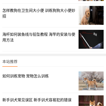
3、定期帮助宠物兔剪指甲。宠主最好学会自己给宠物兔修
剪指甲，因为兔子比宠物猫和宠物狗要胆小得多，带它去宠
怎样教狗在卫生间大小便 训练狗狗大小便妙
物店或让它见到陌生人或其他动物，它很容易高度紧张，所
招
以宠主最好学会帮助宠物兔修剪指甲。不过让宠物兔配合剪
指甲，也是需要训练的。每次宠主给兔子剪指甲之前，可以
和它互动一下，按摩按摩兔子的四肢和爪子，直到让兔子对
海杆如何装鱼线与铅坠教程 海竿的安装与使
用方法
你摸它的脚没有太大的的反应，让它放松警惕，之后给兔子
剪指甲就手到擒来了。
4、在兔子犯错时及时给予惩戒。不过这不是让你暴力对待
本站推荐
兔子，那样做只会让兔子惧怕你。当兔子犯错，比如兔子钻
到角落里啃咬东西，立即将它弄出来轻拍它几下，同时训斥
如何训练宠物 宠物怎么训练
它，最重要的是训斥兔子过后冷落兔子一段时间，让兔子清
晰的认识到它的错误。忌刚刚训斥完兔子就对它又摸又抱又
亲的，这样兔子会搞不清你的情绪，分不清你到底是在生气
还是在和它玩，它也不会认识到自己的行为不当，下次依然
新手训犬常见误区 新手训犬容易犯的错误
犯错。注意：宠物兔犯错时，宠主一定要爪现行。如果兔子