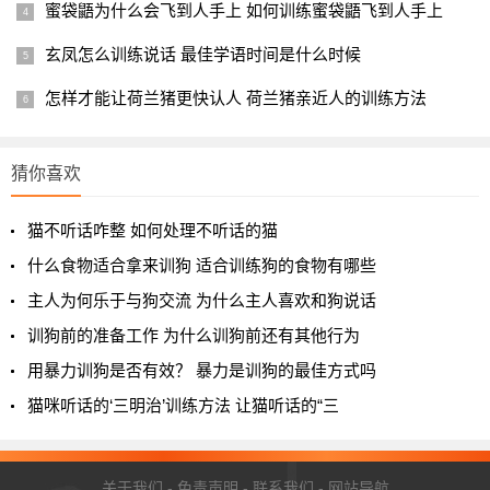
蜜袋鼯为什么会飞到人手上 如何训练蜜袋鼯飞到人手上
4、不要总是关着笼子
玄凤怎么训练说话 最佳学语时间是什么时候
宠主不要总是把兔子关在笼子里。兔子在笼子所看到的事
怎样才能让荷兰猪更快认人 荷兰猪亲近人的训练方法
物和所能学到的东西都是有限的。而且兔子长期待在笼子里
也会导致缺乏锻炼，导致身体素质下降，并可能导致肥胖，
猜你喜欢
所以宠主应该让兔子进行适当的笼外活动，同时多留意兔子
的安全。这样对兔子会更加有利。
猫不听话咋整 如何处理不听话的猫
以上宠物经网分享的良好训练兔子的方法，你都记住了没
什么食物适合拿来训狗 适合训练狗的食物有哪些
有呢？希望你也能配出可爱聪明的兔子哦~
主人为何乐于与狗交流 为什么主人喜欢和狗说话
训狗前的准备工作 为什么训狗前还有其他行为
用暴力训狗是否有效？ 暴力是训狗的最佳方式吗
猫咪听话的‘三明治’训练方法 让猫听话的“三
关于我们
-
免责声明
-
联系我们
-
网站导航