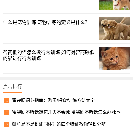
爱搭不理的样子。但是一旦兔子看到陌生人，它就会往主人
边上靠，或找地方躲起来，这一举动就很好的说明兔子认主
了。
什么是宠物训练 宠物训练的定义是什么？
五、怎样才能陪养出一只聪明的兔子
1、细心周到的照料
智商低的猫怎么做行为训练 如何对智商较低
每天合理安排兔子的饮食，并定期清洁兔笼，保持兔子居
的猫进行行为训练
住环境卫生良好。
2、给予足够的耐心
点击排行
可能有些兔子的学习能力不尽人意，但只要多给它们一些
耐心，它们也是可以学会的。
蜜袋鼯饲养指南：购买/喂食/训练方法大全
3、多一些陪伴
蜜袋鼯不听话饿它几天不会死 蜜袋鼯不听话怎么办<br>
兔子其实也是非常粘人的动物，宠主需多陪伴它们，这样
鲫鱼是不是雌雄同体？这四个特征教你轻松分辨
兔子和你的关系会越来越好，顺从性也会提高。