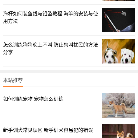
海杆如何装鱼线与铅坠教程 海竿的安装与使
三、如何训练兔子
用方法
宠主训练兔子的方法要正确，如果总是将兔子关在笼子
里，也很少与它互动，只是每天按时给它喂食，那么兔子它
是学不到东西的。兔子需要经过主人不停的训练才能主人的
怎么训练狗狗晚上不叫 防止狗叫扰民的方法
分享
意思。比如主人要让兔子记住自己的名字，可以在每次叫兔
子，而兔子乖乖来了的时候，给它喂食一些它喜欢的食物进
行奖励，多训练几次，兔子就能记住自己的名字啦。先从让
兔子记住自己的名字开始，再慢慢增加训练的难度，训练其
本站推荐
他事项。不过主人在这个过程需要保留足够的耐心，多训练
几次，且每次训练的时候不要太长，防止兔子失去兴趣。
如何训练宠物 宠物怎么训练
四、兔子会认主吗
兔子对主人熟悉了是会认主的。兔子在其认识的人的面前
新手训犬常见误区 新手训犬容易犯的错误
的状态是放松的，甚至有时主人叫它，它可能会表现出一副