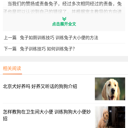
当我们的赞扬或责备兔子，经过多次相同经过的责备，兔
子也是可以认识到自己的错误了，并根据宠主教导的方向进
行改善，以减少犯错。所以宠主在兔子做错事或禁止兔子做
点击展开全文
某件事的时候，一定要在兔子犯错的当时采取纠正措施，慢
慢的兔子就会知道这样做会得到主人的责备，于是它们就会
上一篇
兔子如厕训练技巧 训练兔子大小便的方法
减少犯错了。
下一篇
兔子训练技巧 如何训练兔子？
相关阅读
北京犬好养吗 好养又听话的狗狗介绍
怎样教狗在卫生间大小便 训练狗狗大小便妙
招