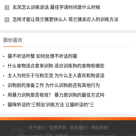
玄凤怎么训练说话 最佳学语时间是什么时候
这是为什么？因为没经历过家暴的孩子更自信，更喜欢和
怎样才能让荷兰猪更快认人 荷兰猪亲近人的训练方法
父母在一起，经历过家暴的孩子宁可相信陌生人，也不会愿
意和父母沟通
猜你喜欢
因为，家暴让孩子和父母产生了隔阂
猫不听话咋整 如何处理不听话的猫
当把孩子换成狗时，研究人员发现：接受暴力训练的狗，
什么食物适合拿来训狗 适合训练狗的食物有哪些
对陌生人非常冷漠，对主人也非常冷漠；接受奖励训练的
主人为何乐于与狗交流 为什么主人喜欢和狗说话
狗，对陌生人友好，且对主人非常依赖
训狗前的准备工作 为什么训狗前还有其他行为
很明显，那些接受奖励训练的狗会在训练中增强对主人的
用暴力训狗是否有效？ 暴力是训狗的最佳方式吗
依恋，因为主人可以给它奖励，主人在身边=奖励；
猫咪听话的‘三明治’训练方法 让猫听话的“三
而那些接受暴力训练的狗，只会在特殊情况下比如棍棒、
吼叫等情况下产生条件反射，完成一系列命令
关于我们
-
免责声明
-
联系我们
-
网站导航
和人类一样，暴力也会让狗和主人产生隔阂，并且狗的执