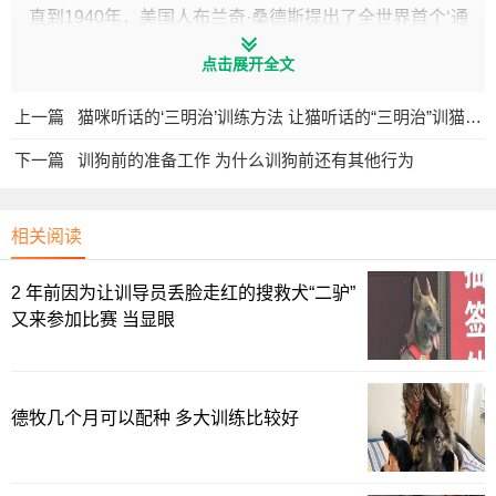
直到1940年，美国人布兰奇·桑德斯提出了全世界首个‘通
过奖励来训练狗’的理念，
点击展开全文
诸多训犬师都发现这套方案的可行性要比德国人的强很
上一篇
猫咪听话的‘三明治’训练方法 让猫听话的“三明治”训猫技巧
多，最关键的是通过该训练培养出来的狗，其服从性也更为
稳定
下一篇
训狗前的准备工作 为什么训狗前还有其他行为
暴力训狗的坏处都有什么？
相关阅读
打狗会让狗的性格更加孤僻，更容易出现攻击行为
2 年前因为让训导员丢脸走红的搜救犬“二驴”
起初认为这就是暴力训狗的最大的弊端，然而多项研究告
又来参加比赛 当显眼
诉我们采取暴力训狗的方式不仅仅会让狗变的更凶，还会让
狗对主人更疏远，更不信任主人
德牧几个月可以配种 多大训练比较好