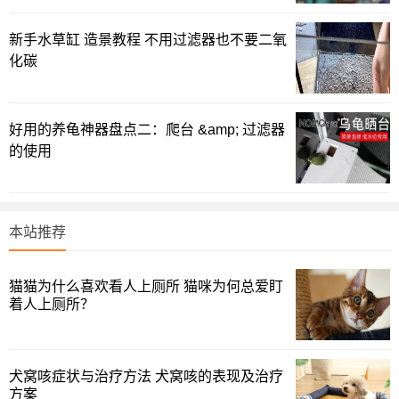
色，它们对主人十分忠诚，性格活泼。
新手水草缸 造景教程 不用过滤器也不要二氧
NO3 茶杯猪
化碳
好用的养龟神器盘点二：爬台 &amp; 过滤器
的使用
本站推荐
猫猫为什么喜欢看人上厕所 猫咪为何总爱盯
猪猪是一种很可爱的动物，但是体型太大，吃得太多。
着人上厕所？
不过，有一种猪，叫作茶杯猪，它是一种体型只有茶杯
大、十分可爱迷你的宠物猪。
犬窝咳症状与治疗方法 犬窝咳的表现及治疗
方案