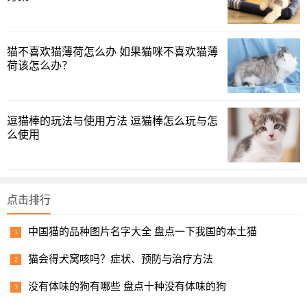
不过，想要买茶杯猪的人可注意了，别买到仿冒的，不然
一年功夫你就会收获一百来斤的大猪了！
松狮蜥
猫不喜欢猫薄荷怎么办 如果猫咪不喜欢猫薄
荷该怎么办？
一种很受欢迎的宠物蜥蜴，性格温顺，饲养较为容易。
1
2
3
下一页
逗猫棒的玩法与使用方法 逗猫棒怎么玩与怎
么使用
点击排行
中国猫的品种图片名字大全 盘点一下我国的本土猫
猫会得犬窝咳吗？症状、预防与治疗方法
没有体味的狗有哪些 盘点十种没有体味的狗