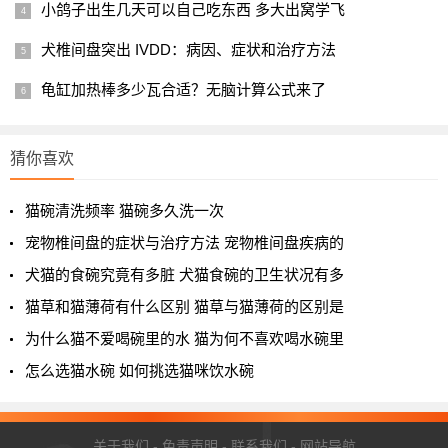
小鸽子出生几天可以自己吃东西 多大出窝学飞
犬椎间盘突出 IVDD：病因、症状和治疗方法
龟缸加热棒多少瓦合适？无脑计算公式来了
猜你喜欢
猫碗清洗频率 猫碗多久洗一次
宠物椎间盘的症状与治疗方法 宠物椎间盘疾病的
犬猫的食碗究竟有多脏 犬猫食碗的卫生状况有多
猫草和猫薄荷有什么区别 猫草与猫薄荷的区别是
为什么猫不爱喝碗里的水 猫为何不喜欢喝水碗里
怎么选猫水碗 如何挑选猫咪饮水碗
关于我们
-
免责声明
-
联系我们
-
网站导航