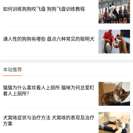
按净重换算，一个100g的罐头最多只能摄取60ml水分！离猫
如何训练狗狗咬飞盘 狗狗飞盘训练教程
咪每日的最低饮水量还差的很远。所以千万不要因为吃了汤
罐，而觉得它可以少喝水喔！
1、湿粮：还是可以作为辅助方法的~通常优质的湿粮含水
通人性的狗狗有哪些 盘点六种常见的聪明犬
量大约是70%—80%左右，而干粮只有5%—10%。因为猫猫
生理原因，它们可能更喜欢从食物中获取水分。
2、饮水机：猫猫喜欢动态水高于静态水，并且流动的水更
本站推荐
能给它们带来饮水的趣味性，你可以购买一款饮水机或者在
水盆中央放入一颗大冰块。
猫猫为什么喜欢看人上厕所 猫咪为何总爱盯
3、在多个地方放置水盆：给猫猫提供更加方便的饮水体
着人上厕所？
验，想喝水的时候就喝水。
4、添加味道：给猫猫的水里加点鸡汤或者金枪鱼汁，给水
犬窝咳症状与治疗方法 犬窝咳的表现及治疗
增加美味。
方案