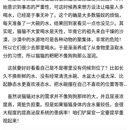
始意识到事态的严重性，可这时候再来想方设法让喵星人多
喝水，已经是于事无补了。这个的确是大多数猫奴的烦恼，
每天准备了一大碗的水，结果回到家看见一点也没见少。其
实呢，猫猫不大爱喝水是天性，毕竟它的祖先来自干燥的沙
漠，沙漠中的水源地可是各种动物的聚集体，非常的危险！
所以它们很少去那里喝水。于是渐渐养成了从食物里汲取水
分的习惯，所以猫猫的粑粑不像狗狗那么湿润。
这就要好好看看自己是不是哪里没有伺候到位了？比如长
久不换新鲜的水、没有经常清洗水碗、水盆太小或太深、比
起静态水更喜欢液态水、把水碗摆在自己不喜欢的位置等等...
虽然说猫猫对水的需求并不像狗狗那样的大，并且尿液浓
度高，肾脏负担重。但是如果猫猫身体内含水量较低，会很
大程度的提高泌尿系统的患病率！咱们铲屎官一定要提早重
视起来！