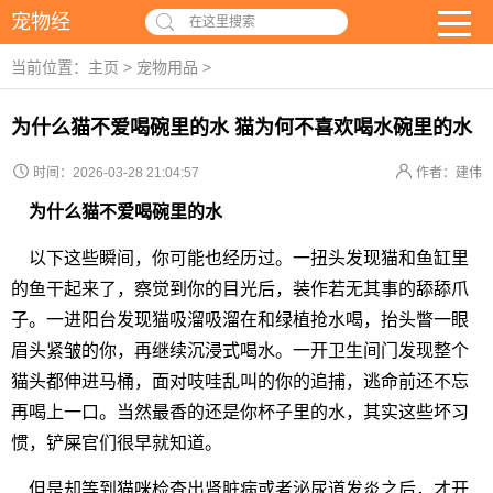
宠物经
在这里搜索
当前位置：
主页
>
宠物用品
>
为什么猫不爱喝碗里的水 猫为何不喜欢喝水碗里的水
时间：2026-03-28 21:04:57
作者：建伟
为什么猫不爱喝碗里的水
以下这些瞬间，你可能也经历过。一扭头发现猫和鱼缸里
的鱼干起来了，察觉到你的目光后，装作若无其事的舔舔爪
子。一进阳台发现猫吸溜吸溜在和绿植抢水喝，抬头瞥一眼
眉头紧皱的你，再继续沉浸式喝水。一开卫生间门发现整个
猫头都伸进马桶，面对吱哇乱叫的你的追捕，逃命前还不忘
再喝上一口。当然最香的还是你杯子里的水，其实这些坏习
惯，铲屎官们很早就知道。
但是却等到猫咪检查出肾脏病或者泌尿道发炎之后，才开