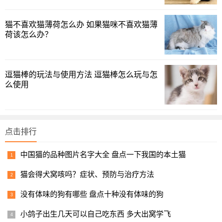
总而言之，猫咪缺水是非常严重的问题，如果它们拒绝喝
水，一定要引起警惕喔！如果这些办法都没用，那就为你自
猫不喜欢猫薄荷怎么办 如果猫咪不喜欢猫薄
己多准备几个水杯吧，毕竟对喵星人来说，铲屎官杯子里的
荷该怎么办？
水才是最好喝的！不过也有个缺点，你估计得每天跟在它臀
部后头，清理地板上的水渍。
逗猫棒的玩法与使用方法 逗猫棒怎么玩与怎
么使用
点击排行
中国猫的品种图片名字大全 盘点一下我国的本土猫
猫会得犬窝咳吗？症状、预防与治疗方法
没有体味的狗有哪些 盘点十种没有体味的狗
小鸽子出生几天可以自己吃东西 多大出窝学飞