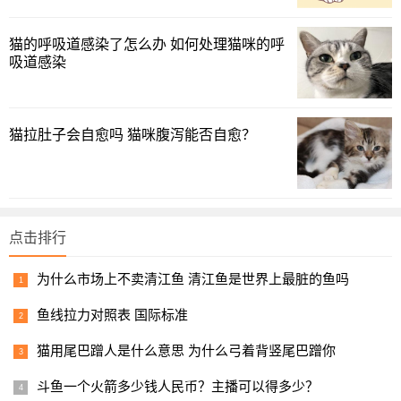
猫的呼吸道感染了怎么办 如何处理猫咪的呼
吸道感染
猫拉肚子会自愈吗 猫咪腹泻能否自愈？
几维鸟和我们常见的鸵鸟、鸸鹋一样属于鸟纲中平胸类
点击排行
（准确说几维鸟是无翼目），都是不会飞行的鸟类。
为什么市场上不卖清江鱼 清江鱼是世界上最脏的鱼吗
这种鸟儿对于别人来说可能比较陌生，但
对于新西兰人民
来说，却意义非凡
。
鱼线拉力对照表 国际标准
首先，几维鸟是新西兰特有的鸟类，它们从古至今生活在
猫用尾巴蹭人是什么意思 为什么弓着背竖尾巴蹭你
新西兰大陆上。
斗鱼一个火箭多少钱人民币？主播可以得多少？