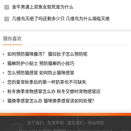
第二，新西兰人民对于几维鸟十分热爱，不仅路面上会摆
金牛男遇上双鱼女就死是为什么
放“小心几维鸟出没”的指示牌来保护几维鸟。
几维鸟灭绝了吗还剩多少只 几维鸟为什么濒临灭绝
还亲切的称自己为“I'm a kiwi（我是一只几维鸟）”，而不是
“I’m a New Zealander（我是新西兰人）”。
猜你喜欢
几维鸟在新西兰的地位，不亚于熊猫在中国人民眼里的地
位，所以被列为新西兰国鸟。
如何预防猫咪腹泻？ 猫拉肚子怎么预防呢
猫癣防护小贴士 预防猫癣的小技巧
还有传言说：
曾经新西兰想在国旗上标注出几维鸟的造
型，但最终没有实现这个想法。
怎么预防猫感冒 如何防止猫咪感冒
您的爱宠秋季后的第一杯奶茶也不可缺失
1
2
3
4
下一页
秋冬换季宠物感冒怎么办 秋冬交替时宠物感冒应
猫换季感冒怎么办 猫咪换季感冒该如何处理？
关于我们
-
免责声明
-
联系我们
-
网站导航