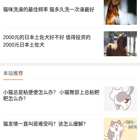
今天宠物经网小编就带你探秘：
几维鸟是一个多么神奇的
猫咪洗澡的最佳频率 猫多久洗一次澡最好
物种。
初识几维鸟：与恐龙同时发源的现存最古老物种之一
几维鸟学名鹬鸵，英文名称是Kiwi，和猕猴桃的英文是一
2000元的日本土佐犬好不好 值得投资的
2000元日本土佐犬
个单词，所以人们会把几维鸟亲切的称呼为“奔跑的猕猴桃”。
几维鸟名字的来源，是因为它们的叫声如同“keewee”的发
音。
本站推荐
野生的几维鸟只存在于新西兰大陆，只是目前已属于濒危
状态。
小猫总是粘便便怎么办？ 小猫臀部上总粘粑
粑怎么办？
它同鸭嘴兽一般，是我们现存的最古老的生物之一：几维
鸟的起源可以追溯到1.5亿年以前的恐龙时代。
猫发情一直叫是难受吗？该怎么缓解？