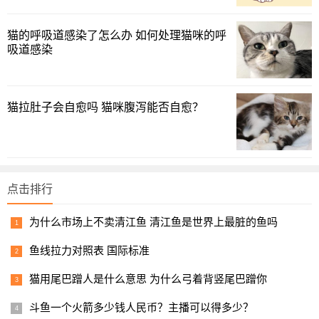
猫的呼吸道感染了怎么办 如何处理猫咪的呼
吸道感染
幼猫体型匀称，力量十足，性格温顺，幼崽的脑袋圆滚滚
猫拉肚子会自愈吗 猫咪腹泻能否自愈？
的，给人一种很可爱的感觉。而且，这条狗长得高大健壮，
骨头结实，不易生病，是一种很好养的动物，在全国都很受
欢迎。
暹罗猫
点击排行
暹罗是泰国的一种猫，而且数量还在不断增加。
为什么市场上不卖清江鱼 清江鱼是世界上最脏的鱼吗
鱼线拉力对照表 国际标准
1
2
下一页
猫用尾巴蹭人是什么意思 为什么弓着背竖尾巴蹭你
斗鱼一个火箭多少钱人民币？主播可以得多少？