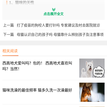
1、猫咪的天性
猫咪在野外生存的时候，在临近生产时，母猫会找一个安
点击展开全文
全、隐秘的地方，将幼崽生下来。而幼崽也会在这个地方生
上一篇
打了疫苗的狗咬人要打针吗 专家建议及时去医院就诊
活一个月左右。
下一篇
母猫认识自己的孩子吗 母猫靠什么辨别孩子及注意事项
一个月后，当幼崽慢慢长出牙齿后，母猫就会让它尝试吃
捕回来的猎物，同时会将猫窝移到有猎物的附近，开始准备
教幼崽一些基本的捕猎技能。
相关阅读
虽然现在家养的猫咪都有铲屎官给它们提供食物，但是大
西高地犬爱叫吗？包的！ 西高地犬喜欢叫
多数猫咪都保留了这一天性，所以有时候母猫转移幼崽，其
吗？当然！
实是想将它们放到猎物比较多的地方。
猫咪洗澡的最佳频率 猫多久洗一次澡最好