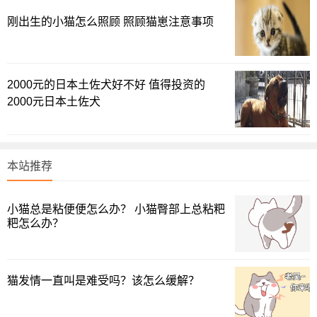
刚出生的小猫怎么照顾 照顾猫崽注意事项
2000元的日本土佐犬好不好 值得投资的
2000元日本土佐犬
2、猫咪对环境不信任
本站推荐
母猫将幼崽藏起来，还可能是因为它对周围环境不信任，
要是因为这个原因的话，它可能会不断地给幼崽挪窝，不停
小猫总是粘便便怎么办？ 小猫臀部上总粘粑
地转换环境，规避风险。这种情况一般常见于流浪猫。
粑怎么办？
猫发情一直叫是难受吗？该怎么缓解？